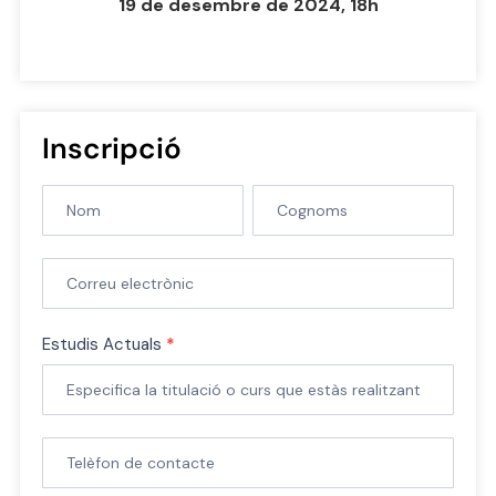
19 de desembre de 2024, 18h
Inscripció
Form
Nombre
Nombre
inscripcio
jove
periodista
2024
Estudis Actuals
*