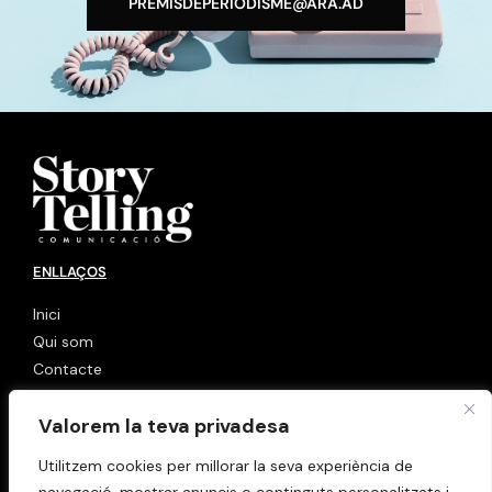
PREMISDEPERIODISME@ARA.AD​
ENLLAÇOS
Inici
Qui som
Contacte
LINKS
Valorem la teva privadesa
Política de cookies
Utilitzem cookies per millorar la seva experiència de
Avis Legal