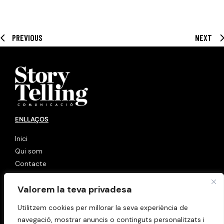
PREVIOUS
NEXT
ENLLAÇOS
Inici
Qui som
Contacte
LINKS
Valorem la teva privadesa
Política de cookies
Utilitzem cookies per millorar la seva experiència de
Avis Legal
navegació, mostrar anuncis o continguts personalitzats i