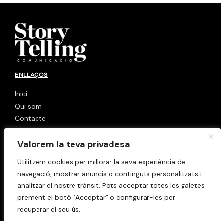
ENLLAÇOS
Inici
Qui som
Contacte
LINKS
Valorem la teva privadesa
Política de cookies
Utilitzem cookies per millorar la seva experiència de
Avis Legal
navegació, mostrar anuncis o continguts personalitzats i
analitzar el nostre trànsit. Pots acceptar totes les galetes
prement el botó “Acceptar” o configurar-les per
recuperar el seu ús.